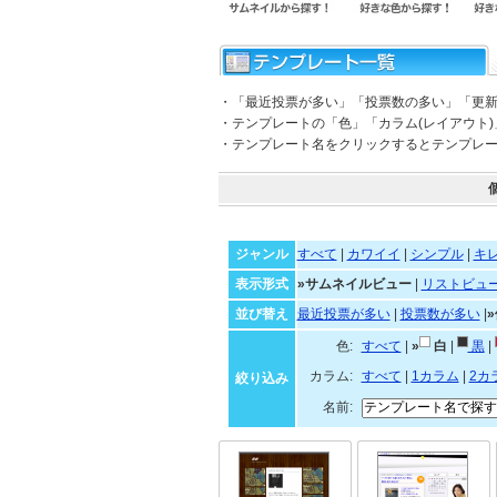
・「最近投票が多い」「投票数の多い」「更
・テンプレートの「色」「カラム(レイアウト
・テンプレート名をクリックするとテンプレ
ジャンル
すべて
|
カワイイ
|
シンプル
|
キ
表示形式
»サムネイルビュー
|
リストビュ
並び替え
最近投票が多い
|
投票数が多い
|
色:
すべて
|
»
白
|
黒
|
カラム:
すべて
|
1カラム
|
2カ
絞り込み
名前: