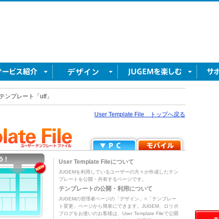
テンプレート「utf」
User Template File トップへ戻る
User Template Fileについて
JUGEMを利用しているユーザーの方々が作成したテン
プレートを公開・共有するページです。
テンプレートの公開・利用について
JUGEMの管理者ページの「デザイン」>「テンプレー
ト変更」ページから簡単にできます。JUGEM、ロリポ
ブログをお使いのお客様は、User Template Fileで公開