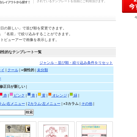
されているテンプレートを自由にご利用頂けます。
新日の新しい」で並び順を変更できます。
)」「名前」で絞り込みすることができます。
ートビューアーで画像を表示します。
個性的なテンプレート一覧
ジャンル・並び順・絞り込み条件をリセット
レイ
|
クール
|
»個性的
|
未分類
ー
»修正日が新しい
|
赤
|
ピンク
|
青
|
黄
|
オレンジ
|
緑
|
ラム-右メニュー
|
2カラム-左メニュー
|
»3カラム
|
その他
|