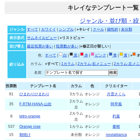
キレイなテンプレート一覧
ジャンル・並び順・絞
ジャンル
すべて
|
カワイイ
|
シンプル
|
»キレイ
|
クール
|
個性的
|
未分類
表示形式
サムネイルビュー
|
»リストビュー
並び替え
最近投票が多い
|
投票数が多い
|
»修正日が新しい
|
色:
すべて
|
白
|
黒
|
赤
|
ピンク
|
青
|
黄
|
»
オ
カラム:
»すべて
|
1カラム
|
2カラム-右メニュー
|
2カラム-左メ
絞り込み
名前:
投票数
テンプレート名
カラム
色
クリエイター
91
ひまわりひまわり
3カラム
オレンジ
片雲さくら
2カラム
35
F-RTM-HANA-山吹
オレンジ
阿早風
左
2カラム
8
letro-orange
オレンジ
朽葉
左
537
Orange rose
1カラム
オレンジ
蜜柑
15
朝焼け
未分類
オレンジ
noviablanca
0