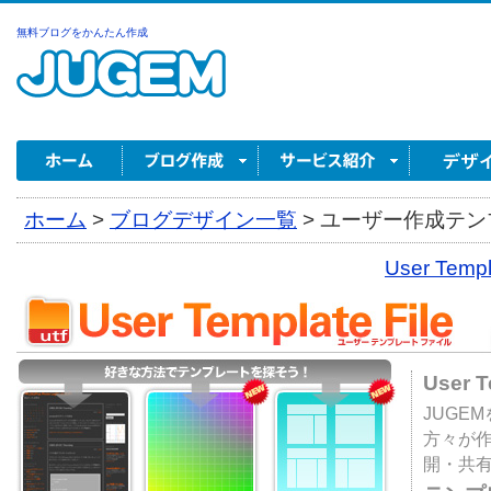
無料ブログをかんたん作成
ホーム
>
ブログデザイン一覧
>
ユーザー作成テンプ
User Tem
User 
JUGE
方々が
開・共