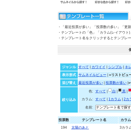
・「最近投票が多い」「投票数の多い」「更
・テンプレートの「色」「カラム(レイアウト
・テンプレート名をクリックするとテンプレ
ジャンル
すべて
|
カワイイ
|
シンプル
|
キ
表示形式
サムネイルビュー
|
»リストビュ
並び替え
最近投票が多い
|
投票数が多い
|
色:
すべて
|
白
|
黒
|
カラム:
すべて
|
1カラム
|
2カ
絞り込み
名前:
投票数
テンプレート名
カラム
194
太陽のあと
3カラ