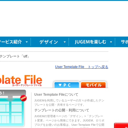
テンプレート「utf」
User Template File トップへ戻る
User Template Fileについて
JUGEMを利用しているユーザーの方々が作成したテン
プレートを公開・共有するページです。
テンプレートの公開・利用について
JUGEMの管理者ページの「デザイン」>「テンプレー
ト変更」ページから簡単にできます。JUGEM、ロリポ
ブログをお使いのお客様は、User Template Fileで公開