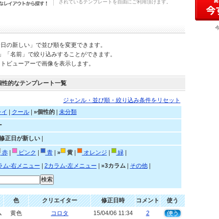
されているテンプレートを自由にご利用頂けます。
新日の新しい」で並び順を変更できます。
)」「名前」で絞り込みすることができます。
ートビューアーで画像を表示します。
個性的なテンプレート一覧
ジャンル・並び順・絞り込み条件をリセット
レイ
|
クール
|
»個性的
|
未分類
ー
»修正日が新しい
|
赤
|
ピンク
|
青
|
»
黄
|
オレンジ
|
緑
|
ラム-右メニュー
|
2カラム-左メニュー
|
»3カラム
|
その他
|
色
クリエイター
修正日時
コメント
使う
ム
黄色
コロタ
15/04/06 11:34
2