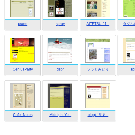
crane
spray
AITETSU-11...
タグふ
GeniusParty
dsbr
ソラとみどり
sp
Cafe_Notes
Midnight Ye...
blogに見え...