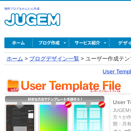
無料ブログをかんたん作成
ホーム
>
ブログデザイン一覧
>
ユーザー作成テンプ
User Tem
User 
JUGE
方々が
開・共