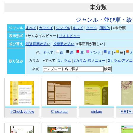
未分類
ジャンル・並び順・絞
ジャンル
すべて
|
カワイイ
|
シンプル
|
キレイ
|
クール
|
個性的
|
»未分類
表示形式
»サムネイルビュー
|
リストビュー
並び替え
最近投票が多い
|
投票数が多い
|
»修正日が新しい
|
色:
すべて
|
白
|
黒
|
赤
|
ピンク
|
青
|
»
黄
|
オ
カラム:
»すべて
|
1カラム
|
2カラム-右メニュー
|
2カラム-左メ
絞り込み
名前:
#Check yellow
Chocolate
ginkgo
F-RTM-