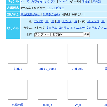
クールなテンプレート一覧
ジャンル・並び順・絞
ジャンル
すべて
|
カワイイ
|
シンプル
|
キレイ
|
»クール
|
個性的
|
未分類
表示形式
»サムネイルビュー
|
リストビュー
並び替え
最近投票が多い
|
投票数が多い
|
»修正日が新しい
|
色:
すべて
|
白
|
黒
|
赤
|
ピンク
|
青
|
»
黄
|
オ
カラム:
»すべて
|
1カラム
|
2カラム-右メニュー
|
2カラム-左メ
絞り込み
名前:
Bridge
article_sepia
grid gold