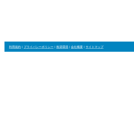
砂漠の星
cool_Y
yy_c
sp
利用規約
|
プライバシーポリシー
|
推奨環境
|
会社概要
|
サイトマップ