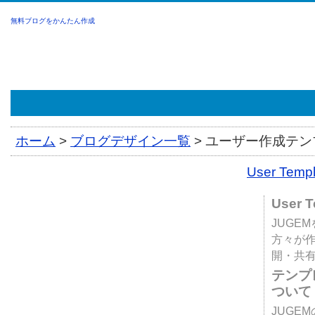
無料ブログをかんたん作成
ホーム
>
ブログデザイン一覧
>
ユーザー作成テンプ
User Tem
User 
JUGE
方々が
開・共