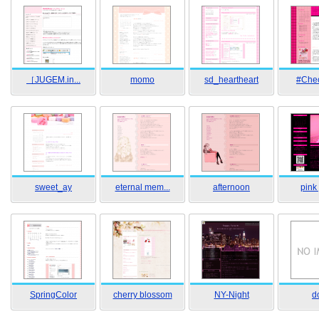
［JUGEM.in...
momo
sd_heartheart
#Chec
sweet_ay
eternal mem...
afternoon
pink 
SpringColor
cherry blossom
NY-Night
d