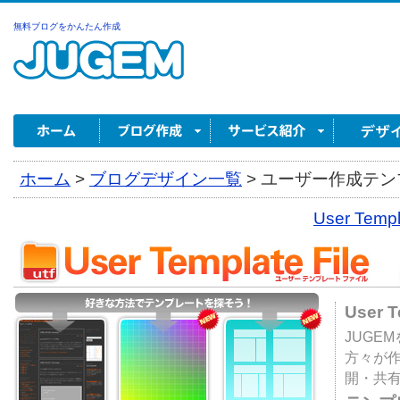
無料ブログをかんたん作成
ホーム
>
ブログデザイン一覧
>
ユーザー作成テンプ
User Tem
User 
JUGE
方々が
開・共