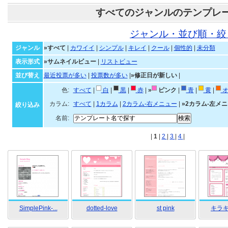
すべてのジャンルのテンプレ
ジャンル・並び順・絞
ジャンル
»すべて
|
カワイイ
|
シンプル
|
キレイ
|
クール
|
個性的
|
未分類
表示形式
»サムネイルビュー
|
リストビュー
並び替え
最近投票が多い
|
投票数が多い
|
»修正日が新しい
|
色:
すべて
|
白
|
黒
|
赤
|
»
ピンク
|
青
|
黄
|
オ
カラム:
すべて
|
1カラム
|
2カラム-右メニュー
|
»2カラム-左メ
絞り込み
名前:
|
1
|
2
|
3
|
4
|
SimplePink-...
dotted-love
st pink
キラキ