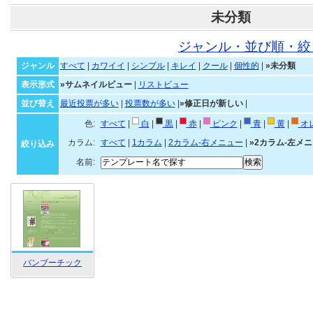
未分類
ジャンル・並び順・絞
ジャンル
すべて
|
カワイイ
|
シンプル
|
キレイ
|
クール
|
個性的
|
»未分類
表示形式
»サムネイルビュー
|
リストビュー
並び替え
最近投票が多い
|
投票数が多い
|
»修正日が新しい
|
色:
すべて
|
白
|
黒
|
赤
|
ピンク
|
青
|
黄
|
オ
カラム:
すべて
|
1カラム
|
2カラム-右メニュー
|
»2カラム-左メ
絞り込み
名前:
バンブーチック