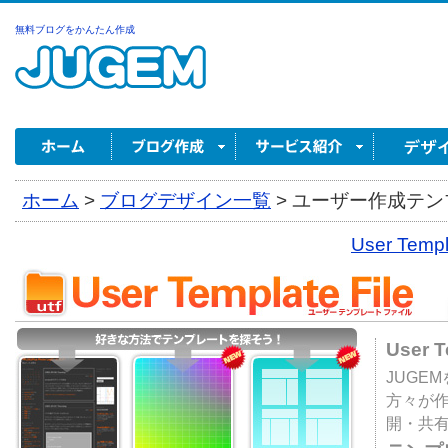
無料ブログをかんたん作成
ホーム
>
ブログデザイン一覧
>
ユーザー作成テンプ
User Tem
User 
JUGE
方々が
開・共