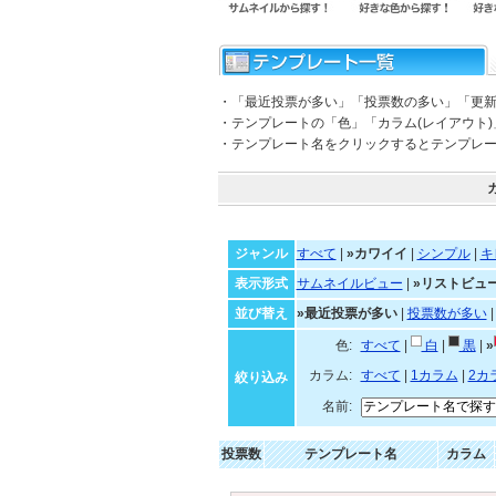
・「最近投票が多い」「投票数の多い」「更
・テンプレートの「色」「カラム(レイアウト
・テンプレート名をクリックするとテンプレ
ジャンル
すべて
|
»カワイイ
|
シンプル
|
キ
表示形式
サムネイルビュー
|
»リストビュ
並び替え
»最近投票が多い
|
投票数が多い
色:
すべて
|
白
|
黒
|
»
カラム:
すべて
|
1カラム
|
2カ
絞り込み
名前:
投票数
テンプレート名
カラム