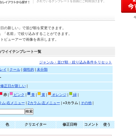
されているテンプレートを自由にご利用頂けます。
新日の新しい」で並び順を変更できます。
)」「名前」で絞り込みすることができます。
ートビューアーで画像を表示します。
カワイイテンプレート一覧
ジャンル・並び順・絞り込み条件をリセット
レイ
|
クール
|
個性的
|
未分類
ー
|
修正日が新しい
|
赤
|
ピンク
|
青
|
黄
|
オレンジ
|
緑
|
ラム-右メニュー
|
2カラム-左メニュー
|
»3カラム
|
その他
|
色
クリエイター
修正日時
コメント
使う