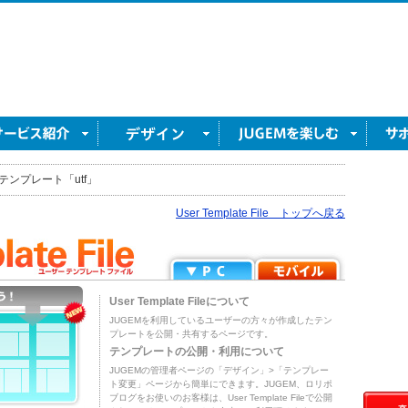
テンプレート「utf」
User Template File トップへ戻る
User Template Fileについて
JUGEMを利用しているユーザーの方々が作成したテン
プレートを公開・共有するページです。
テンプレートの公開・利用について
JUGEMの管理者ページの「デザイン」>「テンプレー
ト変更」ページから簡単にできます。JUGEM、ロリポ
ブログをお使いのお客様は、User Template Fileで公開