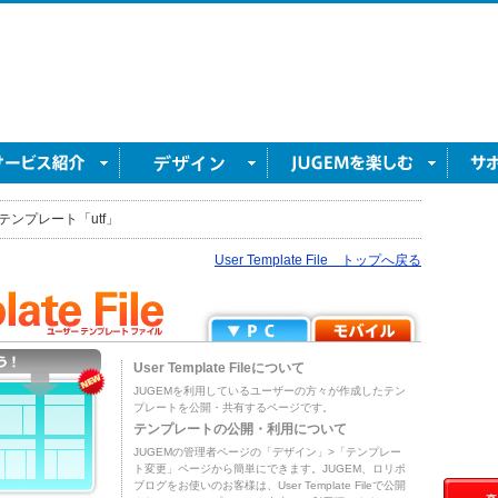
テンプレート「utf」
User Template File トップへ戻る
User Template Fileについて
JUGEMを利用しているユーザーの方々が作成したテン
プレートを公開・共有するページです。
テンプレートの公開・利用について
JUGEMの管理者ページの「デザイン」>「テンプレー
ト変更」ページから簡単にできます。JUGEM、ロリポ
ブログをお使いのお客様は、User Template Fileで公開