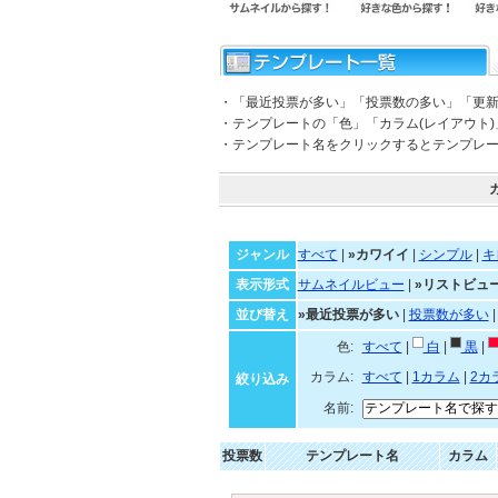
・「最近投票が多い」「投票数の多い」「更
・テンプレートの「色」「カラム(レイアウト
・テンプレート名をクリックするとテンプレ
ジャンル
すべて
|
»カワイイ
|
シンプル
|
キ
表示形式
サムネイルビュー
|
»リストビュ
並び替え
»最近投票が多い
|
投票数が多い
色:
すべて
|
白
|
黒
|
カラム:
すべて
|
1カラム
|
2カ
絞り込み
名前:
投票数
テンプレート名
カラム