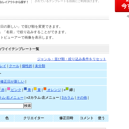
されているテンプレートを自由にご利用頂けます。
新日の新しい」で並び順を変更できます。
)」「名前」で絞り込みすることができます。
ートビューアーで画像を表示します。
カワイイテンプレート一覧
ジャンル・並び順・絞り込み条件をリセット
レイ
|
クール
|
個性的
|
未分類
ー
|
修正日が新しい
|
赤
|
ピンク
|
青
|
黄
|
オレンジ
|
»
緑
|
ラム-右メニュー
|
»2カラム-左メニュー
|
3カラム
|
その他
|
色
クリエイター
修正日時
コメント
使う