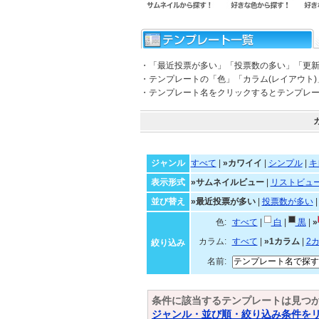
・「最近投票が多い」「投票数の多い」「更
・テンプレートの「色」「カラム(レイアウト
・テンプレート名をクリックするとテンプレ
ジャンル
すべて
|
»カワイイ
|
シンプル
|
キ
表示形式
»サムネイルビュー
|
リストビュ
並び替え
»最近投票が多い
|
投票数が多い
色:
すべて
|
白
|
黒
|
»
カラム:
すべて
|
»1カラム
|
2
絞り込み
名前:
条件に該当するテンプレートは見つ
ジャンル・並び順・絞り込み条件を