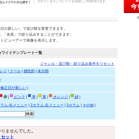
されているテンプレートを自由にご利用頂けます。
新日の新しい」で並び順を変更できます。
)」「名前」で絞り込みすることができます。
ートビューアーで画像を表示します。
カワイイテンプレート一覧
ジャンル・並び順・絞り込み条件をリセット
レイ
|
クール
|
個性的
|
未分類
ー
|
修正日が新しい
|
赤
|
ピンク
|
青
|
黄
|
オレンジ
|
緑
|
カラム-右メニュー
|
2カラム-左メニュー
|
3カラム
|
その他
|
かりませんでした。
リセット