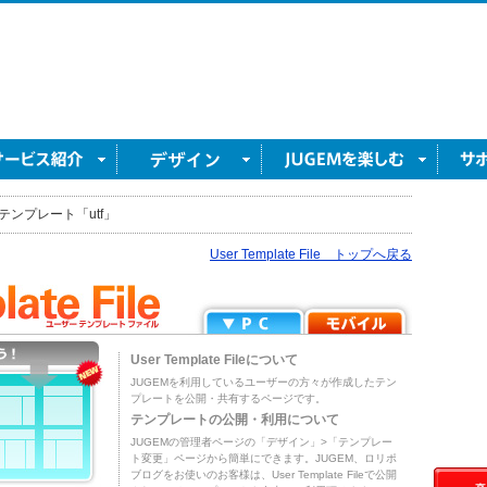
テンプレート「utf」
User Template File トップへ戻る
User Template Fileについて
JUGEMを利用しているユーザーの方々が作成したテン
プレートを公開・共有するページです。
テンプレートの公開・利用について
JUGEMの管理者ページの「デザイン」>「テンプレー
ト変更」ページから簡単にできます。JUGEM、ロリポ
ブログをお使いのお客様は、User Template Fileで公開