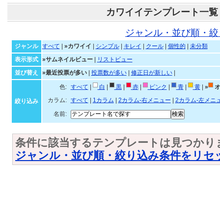
カワイイテンプレート一覧
ジャンル・並び順・絞
ジャンル
すべて
|
»カワイイ
|
シンプル
|
キレイ
|
クール
|
個性的
|
未分類
表示形式
»サムネイルビュー
|
リストビュー
並び替え
»最近投票が多い
|
投票数が多い
|
修正日が新しい
|
色:
すべて
|
白
|
黒
|
赤
|
ピンク
|
青
|
黄
|
»
オ
カラム:
すべて
|
1カラム
|
2カラム-右メニュー
|
2カラム-左メニ
絞り込み
名前:
条件に該当するテンプレートは見つかり
ジャンル・並び順・絞り込み条件をリセ