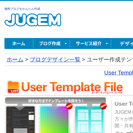
無料ブログをかんたん作成
ホーム
>
ブログデザイン一覧
>
ユーザー作成テンプ
User Tem
User 
JUGE
方々が
開・共