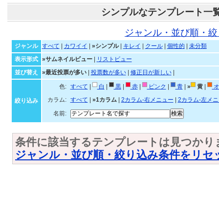
シンプルなテンプレート一
ジャンル・並び順・絞
ジャンル
すべて
|
カワイイ
|
»シンプル
|
キレイ
|
クール
|
個性的
|
未分類
表示形式
»サムネイルビュー
|
リストビュー
並び替え
»最近投票が多い
|
投票数が多い
|
修正日が新しい
|
色:
すべて
|
白
|
黒
|
赤
|
ピンク
|
青
|
»
黄
|
オ
カラム:
すべて
|
»1カラム
|
2カラム-右メニュー
|
2カラム-左メ
絞り込み
名前:
条件に該当するテンプレートは見つかり
ジャンル・並び順・絞り込み条件をリセ