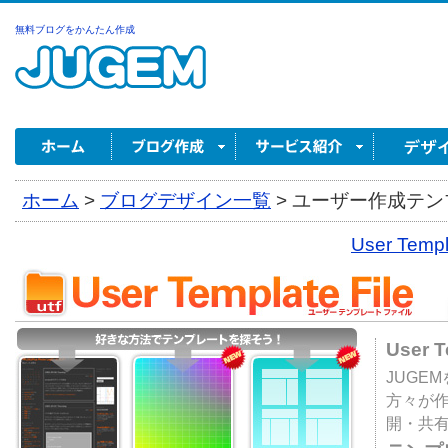
無料ブログをかんたん作成
ホーム
>
ブログデザイン一覧
>
ユーザー作成テンプ
User Tem
User 
JUGE
方々が
開・共