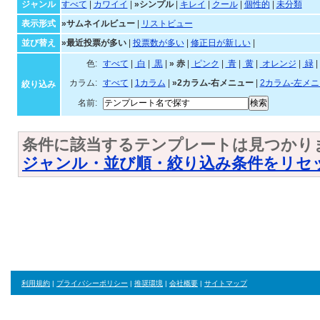
シンプルなテンプレート一
ジャンル・並び順・絞
ジャンル
すべて
|
カワイイ
|
»シンプル
|
キレイ
|
クール
|
個性的
|
未分類
表示形式
»サムネイルビュー
|
リストビュー
並び替え
»最近投票が多い
|
投票数が多い
|
修正日が新しい
|
色:
すべて
|
白
|
黒
|
»
赤
|
ピンク
|
青
|
黄
|
オレンジ
カラム:
すべて
|
1カラム
|
»2カラム-右メニュー
|
2カラム-左メ
絞り込み
名前:
条件に該当するテンプレートは見つかり
ジャンル・並び順・絞り込み条件をリセ