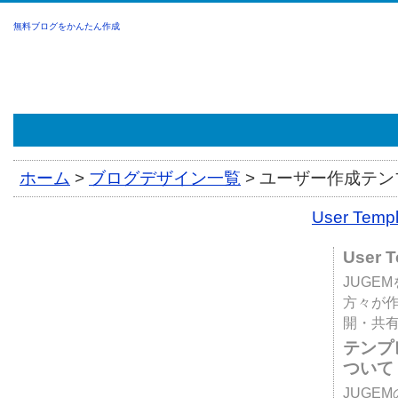
無料ブログをかんたん作成
ホーム
>
ブログデザイン一覧
>
ユーザー作成テンプ
User Tem
User 
JUGE
方々が
開・共