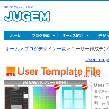
無料ブログをかんたん作成
ホーム
>
ブログデザイン一覧
>
ユーザー作成テンプ
User Tem
User 
JUGE
方々が
開・共