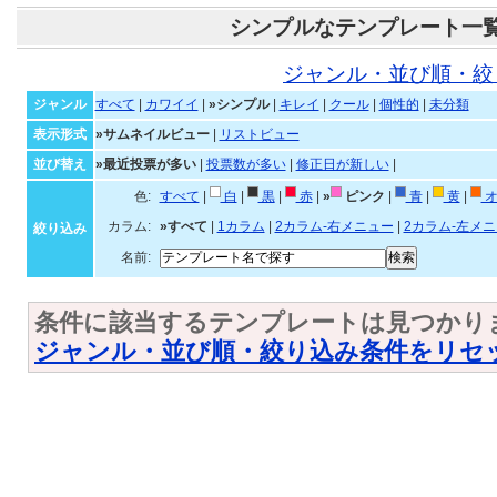
シンプルなテンプレート一
ジャンル・並び順・絞
ジャンル
すべて
|
カワイイ
|
»シンプル
|
キレイ
|
クール
|
個性的
|
未分類
表示形式
»サムネイルビュー
|
リストビュー
並び替え
»最近投票が多い
|
投票数が多い
|
修正日が新しい
|
色:
すべて
|
白
|
黒
|
赤
|
»
ピンク
|
青
|
黄
|
オ
カラム:
»すべて
|
1カラム
|
2カラム-右メニュー
|
2カラム-左メ
絞り込み
名前:
条件に該当するテンプレートは見つかり
ジャンル・並び順・絞り込み条件をリセ