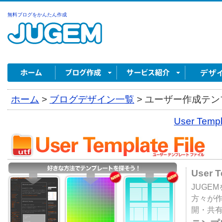
無料ブログをかんたん作成
ホーム
>
ブログデザイン一覧
>
ユーザー作成テンプ
User Tem
User 
JUGE
方々が
開・共