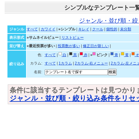
シンプルなテンプレート一
ジャンル・並び順・絞
ジャンル
すべて
|
カワイイ
|
»シンプル
|
キレイ
|
クール
|
個性的
|
未分類
表示形式
»サムネイルビュー
|
リストビュー
並び替え
»最近投票が多い
|
投票数が多い
|
修正日が新しい
|
色:
すべて
|
白
|
黒
|
赤
|
»
ピンク
|
青
|
黄
|
オ
カラム:
すべて
|
1カラム
|
2カラム-右メニュー
|
2カラム-左メニ
絞り込み
名前:
条件に該当するテンプレートは見つかり
ジャンル・並び順・絞り込み条件をリセ