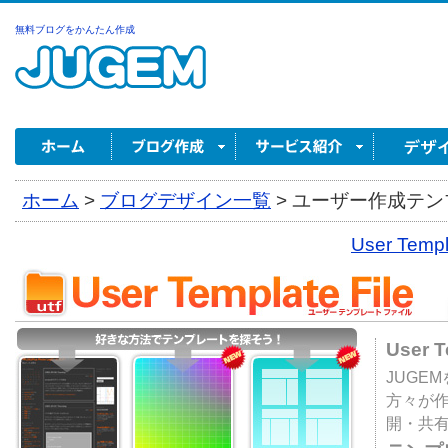
無料ブログをかんたん作成
ホーム
>
ブログデザイン一覧
>
ユーザー作成テンプ
User Tem
User 
JUGE
方々が
開・共