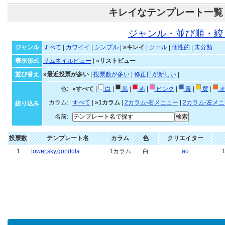
キレイなテンプレート一覧
ジャンル・並び順・絞
ジャンル
すべて
|
カワイイ
|
シンプル
|
»キレイ
|
クール
|
個性的
|
未分類
表示形式
サムネイルビュー
|
»リストビュー
並び替え
»最近投票が多い
|
投票数が多い
|
修正日が新しい
|
色:
»すべて
|
白
|
黒
|
赤
|
ピンク
|
青
|
黄
|
オ
カラム:
すべて
|
»1カラム
|
2カラム-右メニュー
|
2カラム-左メ
絞り込み
名前:
投票数
テンプレート名
カラム
色
クリエイター
1
tower,sky,gondola
1カラム
白
ao
1