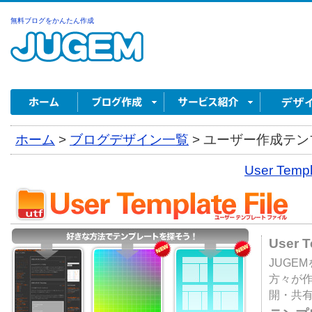
無料ブログをかんたん作成
ホーム
>
ブログデザイン一覧
>
ユーザー作成テンプ
User Tem
User 
JUGE
方々が
開・共