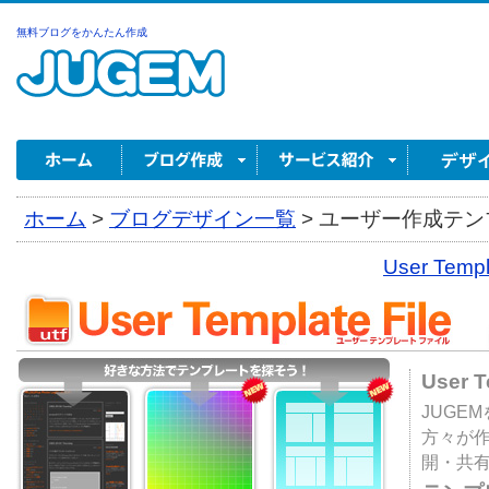
無料ブログをかんたん作成
ホーム
>
ブログデザイン一覧
>
ユーザー作成テンプ
User Tem
User 
JUGE
方々が
開・共