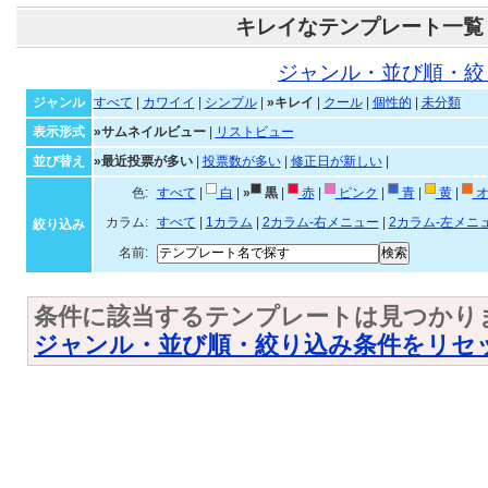
キレイなテンプレート一覧
ジャンル・並び順・絞
ジャンル
すべて
|
カワイイ
|
シンプル
|
»キレイ
|
クール
|
個性的
|
未分類
表示形式
»サムネイルビュー
|
リストビュー
並び替え
»最近投票が多い
|
投票数が多い
|
修正日が新しい
|
色:
すべて
|
白
|
»
黒
|
赤
|
ピンク
|
青
|
黄
|
オ
カラム:
すべて
|
1カラム
|
2カラム-右メニュー
|
2カラム-左メニ
絞り込み
名前:
条件に該当するテンプレートは見つかり
ジャンル・並び順・絞り込み条件をリセ