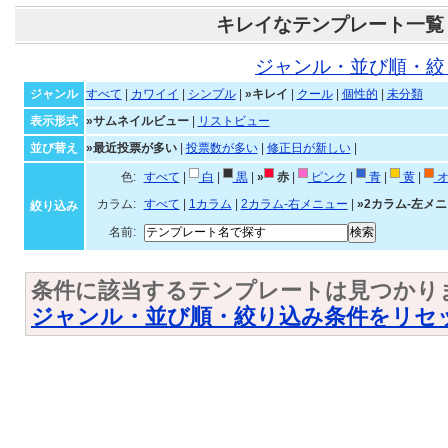
キレイなテンプレート一覧
ジャンル・並び順・絞
ジャンル
すべて
|
カワイイ
|
シンプル
|
»キレイ
|
クール
|
個性的
|
未分類
表示形式
»サムネイルビュー
|
リストビュー
並び替え
»最近投票が多い
|
投票数が多い
|
修正日が新しい
|
色:
すべて
|
白
|
黒
|
»
赤
|
ピンク
|
青
|
黄
|
オ
カラム:
すべて
|
1カラム
|
2カラム-右メニュー
|
»2カラム-左メ
絞り込み
名前:
条件に該当するテンプレートは見つかり
ジャンル・並び順・絞り込み条件をリセ