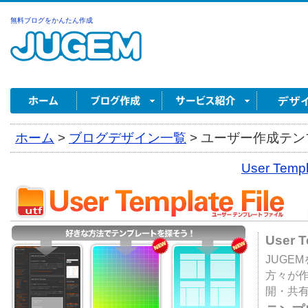
無料ブログをかんたん作成
ホーム
>
ブログデザイン一覧
>
ユーザー作成テンプ
User Tem
User 
JUGE
方々が
開・共