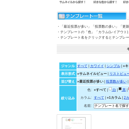
・「最近投票が多い」「投票数の多い」「更
・テンプレートの「色」「カラム(レイアウト
・テンプレート名をクリックするとテンプレ
ジャンル
すべて
|
カワイイ
|
シンプル
|
»キ
表示形式
»サムネイルビュー
|
リストビュ
並び替え
»最近投票が多い
|
投票数が多い
色:
»すべて
|
白
|
黒
|
カラム:
すべて
|
»1カラム
|
2
絞り込み
名前: