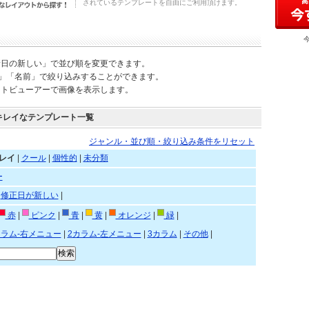
されているテンプレートを自由にご利用頂けます。
新日の新しい」で並び順を変更できます。
)」「名前」で絞り込みすることができます。
ートビューアーで画像を表示します。
キレイなテンプレート一覧
ジャンル・並び順・絞り込み条件をリセット
レイ
|
クール
|
個性的
|
未分類
ー
|
修正日が新しい
|
赤
|
ピンク
|
青
|
黄
|
オレンジ
|
緑
|
カラム-右メニュー
|
2カラム-左メニュー
|
3カラム
|
その他
|