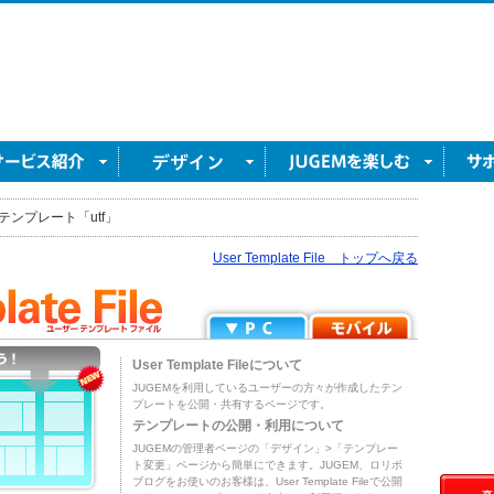
テンプレート「utf」
User Template File トップへ戻る
User Template Fileについて
JUGEMを利用しているユーザーの方々が作成したテン
プレートを公開・共有するページです。
テンプレートの公開・利用について
JUGEMの管理者ページの「デザイン」>「テンプレー
ト変更」ページから簡単にできます。JUGEM、ロリポ
ブログをお使いのお客様は、User Template Fileで公開