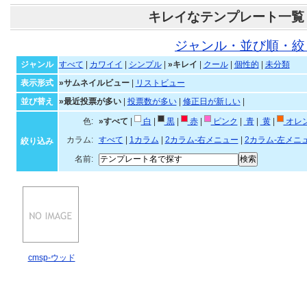
キレイなテンプレート一覧
ジャンル・並び順・絞
ジャンル
すべて
|
カワイイ
|
シンプル
|
»キレイ
|
クール
|
個性的
|
未分類
表示形式
»サムネイルビュー
|
リストビュー
並び替え
»最近投票が多い
|
投票数が多い
|
修正日が新しい
|
色:
»すべて
|
白
|
黒
|
赤
|
ピンク
|
青
|
黄
|
オレ
カラム:
すべて
|
1カラム
|
2カラム-右メニュー
|
2カラム-左メニ
絞り込み
名前:
cmsp-ウッド