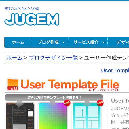
無料ブログをかんたん作成
ホーム
>
ブログデザイン一覧
>
ユーザー作成テンプ
User Tem
User 
JUGE
方々が
開・共