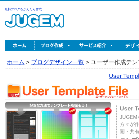
無料ブログをかんたん作成
ホーム
>
ブログデザイン一覧
>
ユーザー作成テンプ
User Tem
User 
JUGE
方々が
開・共