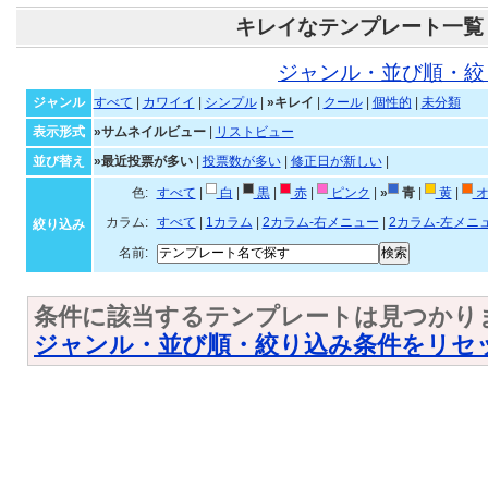
キレイなテンプレート一覧
ジャンル・並び順・絞
ジャンル
すべて
|
カワイイ
|
シンプル
|
»キレイ
|
クール
|
個性的
|
未分類
表示形式
»サムネイルビュー
|
リストビュー
並び替え
»最近投票が多い
|
投票数が多い
|
修正日が新しい
|
色:
すべて
|
白
|
黒
|
赤
|
ピンク
|
»
青
|
黄
|
オ
カラム:
すべて
|
1カラム
|
2カラム-右メニュー
|
2カラム-左メニ
絞り込み
名前:
条件に該当するテンプレートは見つかり
ジャンル・並び順・絞り込み条件をリセ