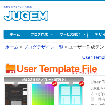
無料ブログをかんたん作成
ホーム
>
ブログデザイン一覧
>
ユーザー作成テンプ
User Tem
User 
JUGE
方々が
開・共