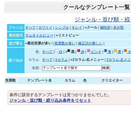
クールなテンプレート一覧
ジャンル・並び順・絞
ジャンル
すべて
|
カワイイ
|
シンプル
|
キレイ
|
»クール
|
個性的
|
未分類
表示形式
サムネイルビュー
|
»リストビュー
並び替え
»最近投票が多い
|
投票数が多い
|
修正日が新しい
|
色:
すべて
|
白
|
»
黒
|
赤
|
ピンク
|
青
|
黄
|
オ
カラム:
すべて
|
1カラム
|
»2カラム-右メニュー
|
2カラム-左メ
絞り込み
名前:
投票数
テンプレート名
カラム
色
クリエイター
条件に該当するテンプレートは見つかりませんでした。
ジャンル・並び順・絞り込み条件をリセット