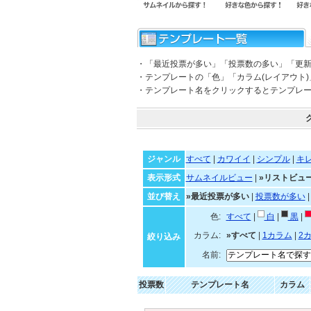
・「最近投票が多い」「投票数の多い」「更
・テンプレートの「色」「カラム(レイアウト
・テンプレート名をクリックするとテンプレ
ジャンル
すべて
|
カワイイ
|
シンプル
|
キ
表示形式
サムネイルビュー
|
»リストビュ
並び替え
»最近投票が多い
|
投票数が多い
色:
すべて
|
白
|
黒
|
カラム:
»すべて
|
1カラム
|
2
絞り込み
名前:
投票数
テンプレート名
カラム