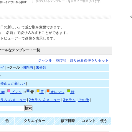
されているテンプレートを自由にご利用頂けます。
新日の新しい」で並び順を変更できます。
)」「名前」で絞り込みすることができます。
ートビューアーで画像を表示します。
クールなテンプレート一覧
ジャンル・並び順・絞り込み条件をリセット
レイ
|
»クール
|
個性的
|
未分類
ー
|
修正日が新しい
|
赤
|
ピンク
|
»
青
|
黄
|
オレンジ
|
緑
|
カラム-右メニュー
|
2カラム-左メニュー
|
3カラム
|
その他
|
色
クリエイター
修正日時
コメント
使う