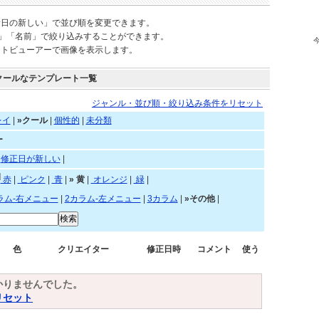
されているテンプレートを自由にご利用頂けます。
新日の新しい」で並び順を変更できます。
)」「名前」で絞り込みすることができます。
ートビューアーで画像を表示します。
クールなテンプレート一覧
ジャンル・並び順・絞り込み条件をリセット
レイ
|
»クール
|
個性的
|
未分類
ー
|
修正日が新しい
|
赤
|
ピンク
|
青
|
»
黄
|
オレンジ
|
緑
|
ラム-右メニュー
|
2カラム-左メニュー
|
3カラム
|
»その他
|
色
クリエイター
修正日時
コメント
使う