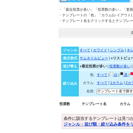
・「最近投票が多い」「投票数の多い」「更
・テンプレートの「色」「カラム(レイアウト
・テンプレート名をクリックするとテンプレ
ジャンル
すべて
|
カワイイ
|
シンプル
|
キ
表示形式
サムネイルビュー
|
»リストビュ
並び替え
»最近投票が多い
|
投票数が多い
色:
すべて
|
白
|
黒
|
カラム:
すべて
|
1カラム
|
2カ
絞り込み
名前:
投票数
テンプレート名
カラム