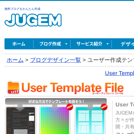
無料ブログをかんたん作成
ホーム
>
ブログデザイン一覧
>
ユーザー作成テンプ
User Tem
User 
JUGE
方々が
開・共