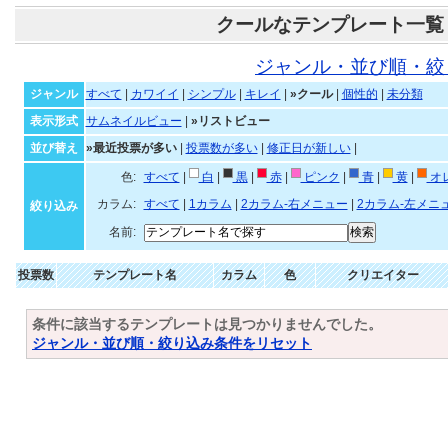
クールなテンプレート一覧
ジャンル・並び順・絞
ジャンル
すべて
|
カワイイ
|
シンプル
|
キレイ
|
»クール
|
個性的
|
未分類
表示形式
サムネイルビュー
|
»リストビュー
並び替え
»最近投票が多い
|
投票数が多い
|
修正日が新しい
|
色:
すべて
|
白
|
黒
|
赤
|
ピンク
|
青
|
黄
|
オ
カラム:
すべて
|
1カラム
|
2カラム-右メニュー
|
2カラム-左メニ
絞り込み
名前:
投票数
テンプレート名
カラム
色
クリエイター
条件に該当するテンプレートは見つかりませんでした。
ジャンル・並び順・絞り込み条件をリセット