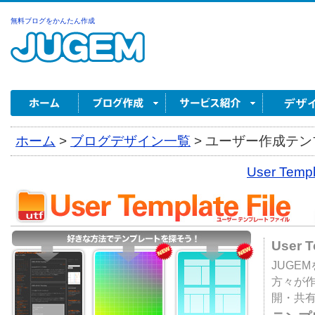
無料ブログをかんたん作成
ホーム
>
ブログデザイン一覧
>
ユーザー作成テンプ
User Tem
User 
JUGE
方々が
開・共