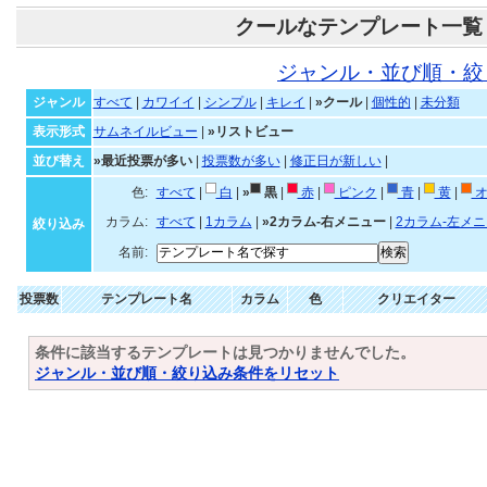
クールなテンプレート一覧
ジャンル・並び順・絞
ジャンル
すべて
|
カワイイ
|
シンプル
|
キレイ
|
»クール
|
個性的
|
未分類
表示形式
サムネイルビュー
|
»リストビュー
並び替え
»最近投票が多い
|
投票数が多い
|
修正日が新しい
|
色:
すべて
|
白
|
»
黒
|
赤
|
ピンク
|
青
|
黄
|
オ
カラム:
すべて
|
1カラム
|
»2カラム-右メニュー
|
2カラム-左メ
絞り込み
名前:
投票数
テンプレート名
カラム
色
クリエイター
条件に該当するテンプレートは見つかりませんでした。
ジャンル・並び順・絞り込み条件をリセット