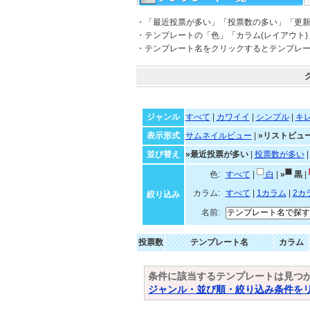
・「最近投票が多い」「投票数の多い」「更
・テンプレートの「色」「カラム(レイアウト
・テンプレート名をクリックするとテンプレ
ジャンル
すべて
|
カワイイ
|
シンプル
|
キ
表示形式
サムネイルビュー
|
»リストビュ
並び替え
»最近投票が多い
|
投票数が多い
色:
すべて
|
白
|
»
黒
|
カラム:
すべて
|
1カラム
|
2カ
絞り込み
名前:
投票数
テンプレート名
カラム
条件に該当するテンプレートは見つ
ジャンル・並び順・絞り込み条件を