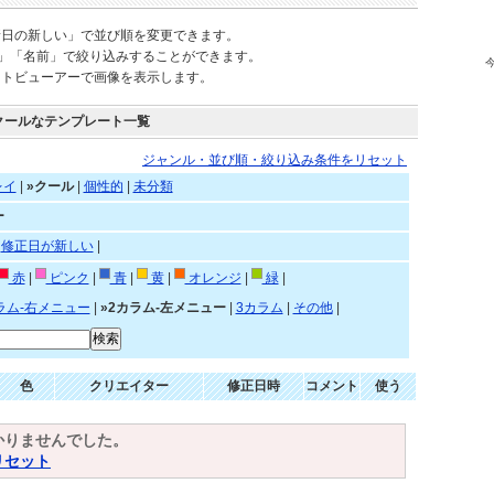
新日の新しい」で並び順を変更できます。
)」「名前」で絞り込みすることができます。
ートビューアーで画像を表示します。
クールなテンプレート一覧
ジャンル・並び順・絞り込み条件をリセット
レイ
|
»クール
|
個性的
|
未分類
ー
|
修正日が新しい
|
赤
|
ピンク
|
青
|
黄
|
オレンジ
|
緑
|
ラム-右メニュー
|
»2カラム-左メニュー
|
3カラム
|
その他
|
色
クリエイター
修正日時
コメント
使う
かりませんでした。
リセット