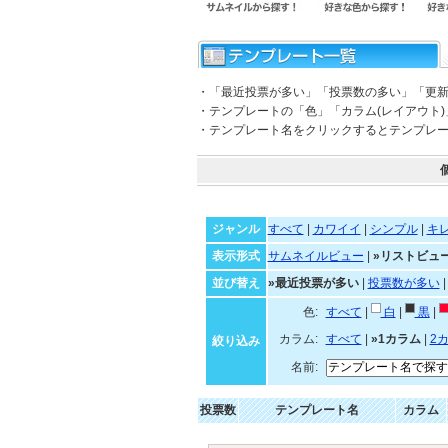
・「最近投票が多い」「投票数の多い」「更
・テンプレートの「色」「カラム(レイアウト
・テンプレート名をクリックするとテンプレ
ジャンル
すべて
|
カワイイ
|
シンプル
|
キ
表示形式
サムネイルビュー
|
»リストビュ
並び替え
»最近投票が多い
|
投票数が多い
色:
すべて
|
白
|
黒
|
カラム:
すべて
|
»1カラム
|
2
絞り込み
名前:
投票数
テンプレート名
カラム