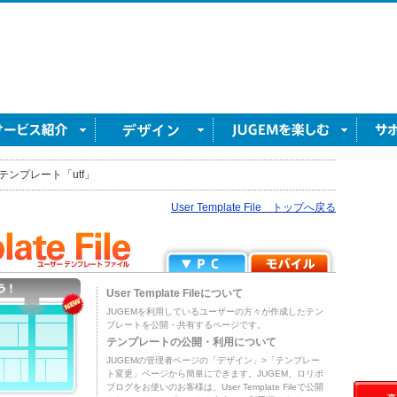
テンプレート「utf」
User Template File トップへ戻る
User Template Fileについて
JUGEMを利用しているユーザーの方々が作成したテン
プレートを公開・共有するページです。
テンプレートの公開・利用について
JUGEMの管理者ページの「デザイン」>「テンプレー
ト変更」ページから簡単にできます。JUGEM、ロリポ
ブログをお使いのお客様は、User Template Fileで公開