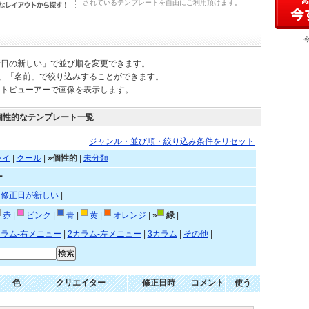
されているテンプレートを自由にご利用頂けます。
新日の新しい」で並び順を変更できます。
)」「名前」で絞り込みすることができます。
ートビューアーで画像を表示します。
個性的なテンプレート一覧
ジャンル・並び順・絞り込み条件をリセット
レイ
|
クール
|
»個性的
|
未分類
ー
|
修正日が新しい
|
赤
|
ピンク
|
青
|
黄
|
オレンジ
|
»
緑
|
カラム-右メニュー
|
2カラム-左メニュー
|
3カラム
|
その他
|
色
クリエイター
修正日時
コメント
使う