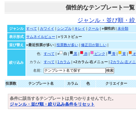
個性的なテンプレート一覧
ジャンル・並び順・絞
ジャンル
すべて
|
カワイイ
|
シンプル
|
キレイ
|
クール
|
»個性的
|
未分類
表示形式
サムネイルビュー
|
»リストビュー
並び替え
»最近投票が多い
|
投票数が多い
|
修正日が新しい
|
色:
すべて
|
»
白
|
黒
|
赤
|
ピンク
|
青
|
黄
|
オ
カラム:
すべて
|
1カラム
|
»2カラム-右メニュー
|
2カラム-左メ
絞り込み
名前:
投票数
テンプレート名
カラム
色
クリエイター
条件に該当するテンプレートは見つかりませんでした。
ジャンル・並び順・絞り込み条件をリセット