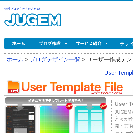
無料ブログをかんたん作成
ホーム
>
ブログデザイン一覧
>
ユーザー作成テンプ
User Tem
User 
JUGE
方々が
開・共