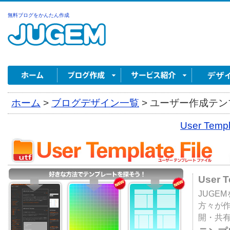
無料ブログをかんたん作成
ホーム
>
ブログデザイン一覧
>
ユーザー作成テンプ
User Tem
User 
JUGE
方々が
開・共