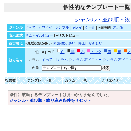
個性的なテンプレート一覧
ジャンル・並び順・絞
ジャンル
すべて
|
カワイイ
|
シンプル
|
キレイ
|
クール
|
»個性的
|
未分類
表示形式
サムネイルビュー
|
»リストビュー
並び替え
»最近投票が多い
|
投票数が多い
|
修正日が新しい
|
色:
»すべて
|
白
|
黒
|
赤
|
ピンク
|
青
|
黄
|
オ
カラム:
すべて
|
1カラム
|
2カラム-右メニュー
|
2カラム-左メニ
絞り込み
名前:
投票数
テンプレート名
カラム
色
クリエイター
条件に該当するテンプレートは見つかりませんでした。
ジャンル・並び順・絞り込み条件をリセット