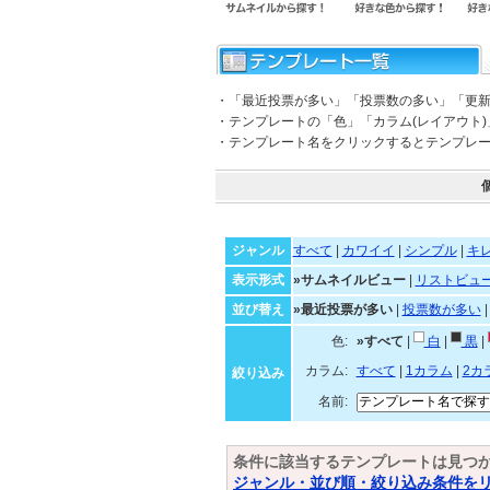
・「最近投票が多い」「投票数の多い」「更
・テンプレートの「色」「カラム(レイアウト
・テンプレート名をクリックするとテンプレ
ジャンル
すべて
|
カワイイ
|
シンプル
|
キ
表示形式
»サムネイルビュー
|
リストビュ
並び替え
»最近投票が多い
|
投票数が多い
色:
»すべて
|
白
|
黒
|
カラム:
すべて
|
1カラム
|
2カ
絞り込み
名前:
条件に該当するテンプレートは見つ
ジャンル・並び順・絞り込み条件を