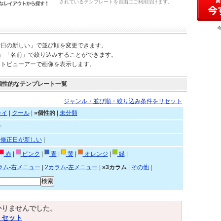
されているテンプレートを自由にご利用頂けます。
新日の新しい」で並び順を変更できます。
)」「名前」で絞り込みすることができます。
ートビューアーで画像を表示します。
個性的なテンプレート一覧
ジャンル・並び順・絞り込み条件をリセット
レイ
|
クール
|
»個性的
|
未分類
ー
|
修正日が新しい
|
赤
|
ピンク
|
青
|
黄
|
オレンジ
|
緑
|
ラム-右メニュー
|
2カラム-左メニュー
|
»3カラム
|
その他
|
かりませんでした。
リセット