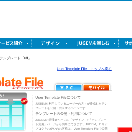
テンプレート「utf」
User Template File トップへ戻る
User Template Fileについて
JUGEMを利用しているユーザーの方々が作成したテン
プレートを公開・共有するページです。
テンプレートの公開・利用について
JUGEMの管理者ページの「デザイン」>「テンプレー
ト変更」ページから簡単にできます。JUGEM、ロリポ
ブログをお使いのお客様は、User Template Fileで公開