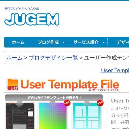
無料ブログをかんたん作成
ホーム
>
ブログデザイン一覧
>
ユーザー作成テンプ
User Tem
User 
JUGE
方々が
開・共