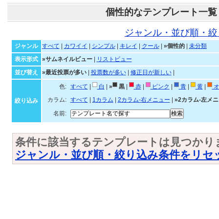
個性的なテンプレート一覧
ジャンル・並び順・絞
ジャンル
すべて
|
カワイイ
|
シンプル
|
キレイ
|
クール
|
»個性的
|
未分類
表示形式
»サムネイルビュー
|
リストビュー
並び替え
»最近投票が多い
|
投票数が多い
|
修正日が新しい
|
色:
すべて
|
白
|
»
黒
|
赤
|
ピンク
|
青
|
黄
|
オ
カラム:
すべて
|
1カラム
|
2カラム-右メニュー
|
»2カラム-左メ
絞り込み
名前:
条件に該当するテンプレートは見つかり
ジャンル・並び順・絞り込み条件をリセ