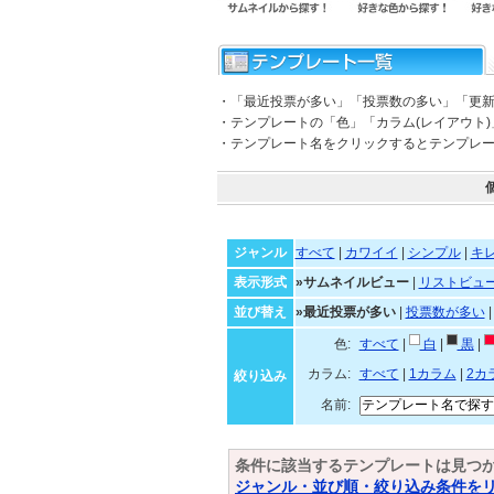
・「最近投票が多い」「投票数の多い」「更
・テンプレートの「色」「カラム(レイアウト
・テンプレート名をクリックするとテンプレ
ジャンル
すべて
|
カワイイ
|
シンプル
|
キ
表示形式
»サムネイルビュー
|
リストビュ
並び替え
»最近投票が多い
|
投票数が多い
色:
すべて
|
白
|
黒
|
カラム:
すべて
|
1カラム
|
2カ
絞り込み
名前:
条件に該当するテンプレートは見つ
ジャンル・並び順・絞り込み条件を