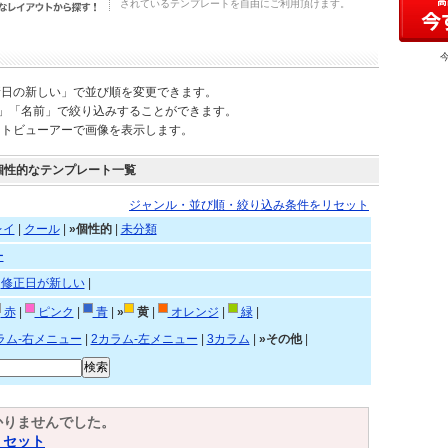
されているテンプレートを自由にご利用頂けます。
新日の新しい」で並び順を変更できます。
)」「名前」で絞り込みすることができます。
ートビューアーで画像を表示します。
個性的なテンプレート一覧
ジャンル・並び順・絞り込み条件をリセット
レイ
|
クール
|
»個性的
|
未分類
ー
|
修正日が新しい
|
赤
|
ピンク
|
青
|
»
黄
|
オレンジ
|
緑
|
ラム-右メニュー
|
2カラム-左メニュー
|
3カラム
|
»その他
|
かりませんでした。
リセット