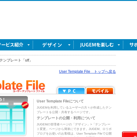
テンプレート「utf」
User Template File トップへ戻る
User Template Fileについて
JUGEMを利用しているユーザーの方々が作成したテン
プレートを公開・共有するページです。
テンプレートの公開・利用について
JUGEMの管理者ページの「デザイン」>「テンプレー
ト変更」ページから簡単にできます。JUGEM、ロリポ
ブログをお使いのお客様は、User Template Fileで公開