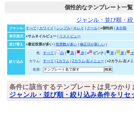
個性的なテンプレート一覧
ジャンル・並び順・絞
ジャンル
すべて
|
カワイイ
|
シンプル
|
キレイ
|
クール
|
»個性的
|
未分類
表示形式
»サムネイルビュー
|
リストビュー
並び替え
»最近投票が多い
|
投票数が多い
|
修正日が新しい
|
色:
すべて
|
白
|
黒
|
赤
|
»
ピンク
|
青
|
黄
|
オ
カラム:
すべて
|
1カラム
|
2カラム-右メニュー
|
»2カラム-左メ
絞り込み
名前:
条件に該当するテンプレートは見つかり
ジャンル・並び順・絞り込み条件をリセ