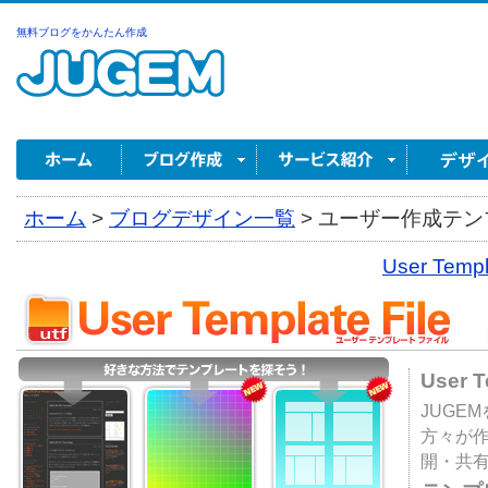
無料ブログをかんたん作成
ホーム
>
ブログデザイン一覧
>
ユーザー作成テンプ
User Tem
User 
JUGE
方々が
開・共