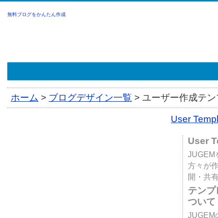
無料ブログをかんたん作成
ホーム
>
ブログデザイン一覧
>
ユーザー作成テンプ
User Tem
User 
JUGE
方々が
開・共