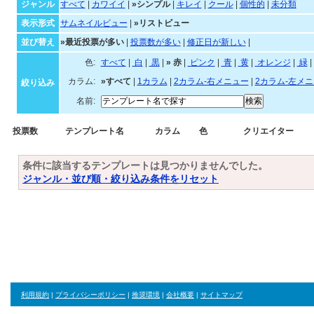
ジャンル・並び順・絞
ジャンル
すべて
|
カワイイ
|
»シンプル
|
キレイ
|
クール
|
個性的
|
未分類
表示形式
サムネイルビュー
|
»リストビュー
並び替え
»最近投票が多い
|
投票数が多い
|
修正日が新しい
|
色:
すべて
|
白
|
黒
|
»
赤
|
ピンク
|
青
|
黄
|
オレンジ
|
緑
|
カラム:
»すべて
|
1カラム
|
2カラム-右メニュー
|
2カラム-左メ
絞り込み
名前:
投票数
テンプレート名
カラム
色
クリエイター
条件に該当するテンプレートは見つかりませんでした。
ジャンル・並び順・絞り込み条件をリセット