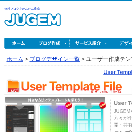
無料ブログをかんたん作成
ホーム
>
ブログデザイン一覧
>
ユーザー作成テンプ
User Tem
User 
JUGE
方々が
開・共