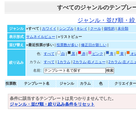
すべてのジャンルのテンプレ
ジャンル・並び順・絞
ジャンル
»すべて
|
カワイイ
|
シンプル
|
キレイ
|
クール
|
個性的
|
未分類
表示形式
サムネイルビュー
|
»リストビュー
並び替え
»最近投票が多い
|
投票数が多い
|
修正日が新しい
|
色:
すべて
|
白
|
黒
|
赤
|
ピンク
|
青
|
黄
|
オ
カラム:
すべて
|
1カラム
|
2カラム-右メニュー
|
2カラム-左メニ
絞り込み
名前:
投票数
テンプレート名
ジャンル
カラム
色
クリエイタ
条件に該当するテンプレートは見つかりませんでした。
ジャンル・並び順・絞り込み条件をリセット