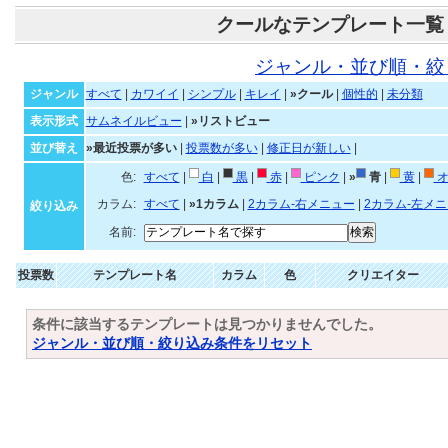
クールなテンプレート一覧
ジャンル・並び順・絞
ジャンル
すべて
|
カワイイ
|
シンプル
|
キレイ
|
»クール
|
個性的
|
未分類
表示形式
サムネイルビュー
|
»リストビュー
並び替え
»最近投票が多い
|
投票数が多い
|
修正日が新しい
|
色:
すべて
|
白
|
黒
|
赤
|
ピンク
|
»
青
|
黄
|
オ
カラム:
すべて
|
»1カラム
|
2カラム-右メニュー
|
2カラム-左メ
絞り込み
名前:
投票数
テンプレート名
カラム
色
クリエイター
条件に該当するテンプレートは見つかりませんでした。
ジャンル・並び順・絞り込み条件をリセット