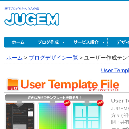
無料ブログをかんたん作成
ホーム
>
ブログデザイン一覧
>
ユーザー作成テンプ
User Tem
User 
JUGE
方々が
開・共