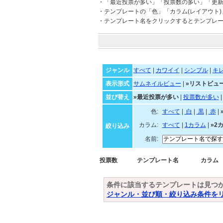
・「最近投票が多い」「投票数の多い」「更
・テンプレートの「色」「カラム(レイアウト
・テンプレート名をクリックするとテンプレ
ジャンル
すべて
|
カワイイ
|
シンプル
|
キ
表示形式
サムネイルビュー
|
»リストビュ
並び替え
»最近投票が多い
|
投票数が多い
色:
すべて
|
白
|
黒
|
赤
|
カラム:
すべて
|
1カラム
|
»2
絞り込み
名前:
投票数
テンプレート名
カラム
条件に該当するテンプレートは見つ
ジャンル・並び順・絞り込み条件を