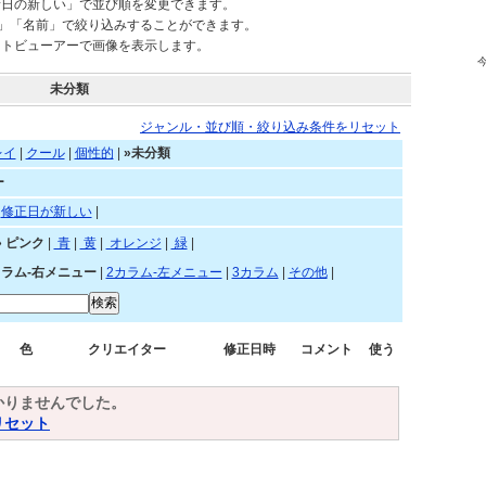
新日の新しい」で並び順を変更できます。
)」「名前」で絞り込みすることができます。
ートビューアーで画像を表示します。
未分類
ジャンル・並び順・絞り込み条件をリセット
レイ
|
クール
|
個性的
|
»未分類
ー
|
修正日が新しい
|
»
ピンク
|
青
|
黄
|
オレンジ
|
緑
|
カラム-右メニュー
|
2カラム-左メニュー
|
3カラム
|
その他
|
色
クリエイター
修正日時
コメント
使う
かりませんでした。
リセット