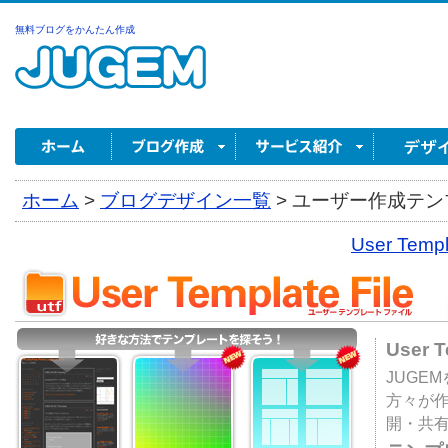
無料ブログをかんたん作成
ホーム
>
ブログデザイン一覧
>
ユーザー作成テンプ
User Tem
User 
JUGE
方々が
開・共