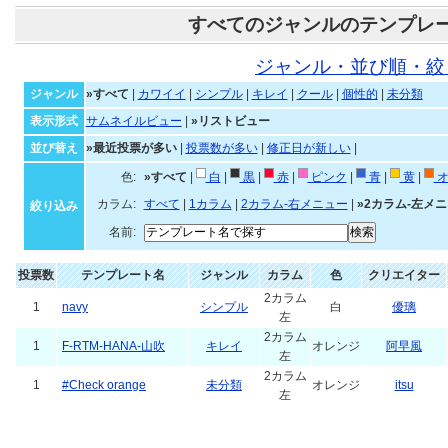
すべてのジャンルのテンプレ
ジャンル・並び順・絞
ジャンル
»すべて
|
カワイイ
|
シンプル
|
キレイ
|
クール
|
個性的
|
未分類
表示形式
サムネイルビュー
|
»リストビュー
並び替え
»最近投票が多い
|
投票数が多い
|
修正日が新しい
|
色:
»すべて
|
白
|
黒
|
赤
|
ピンク
|
青
|
黄
|
オ
カラム:
すべて
|
1カラム
|
2カラム-右メニュー
|
»2カラム-左メ
絞り込み
名前:
投票数
テンプレート名
ジャンル
カラム
色
クリエイター
2カラム
1
navy
シンプル
白
優璃
左
2カラム
1
F-RTM-HANA-山吹
キレイ
オレンジ
阿早風
左
2カラム
1
#Check orange
未分類
オレンジ
itsu
左