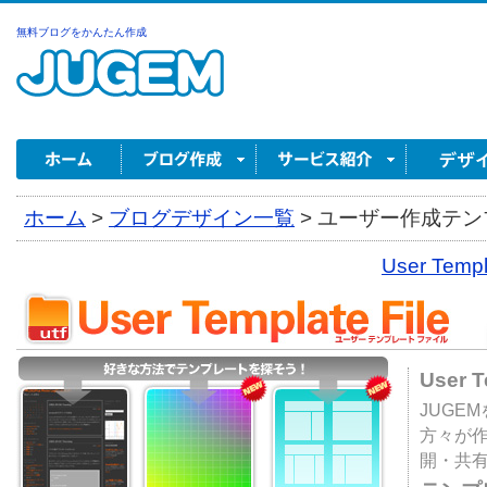
無料ブログをかんたん作成
ホーム
>
ブログデザイン一覧
>
ユーザー作成テンプ
User Tem
User 
JUGE
方々が
開・共