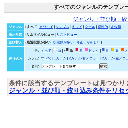
すべてのジャンルのテンプレ
ジャンル・並び順・絞
ジャンル
»すべて
|
カワイイ
|
シンプル
|
キレイ
|
クール
|
個性的
|
未分類
表示形式
»サムネイルビュー
|
リストビュー
並び替え
»最近投票が多い
|
投票数が多い
|
修正日が新しい
|
色:
すべて
|
白
|
»
黒
|
赤
|
ピンク
|
青
|
黄
|
オ
カラム:
すべて
|
1カラム
|
2カラム-右メニュー
|
2カラム-左メニ
絞り込み
名前:
条件に該当するテンプレートは見つかり
ジャンル・並び順・絞り込み条件をリセ