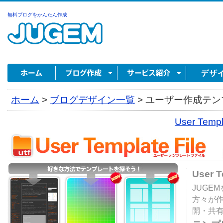
無料ブログをかんたん作成
ホーム
>
ブログデザイン一覧
>
ユーザー作成テンプ
User Tem
User 
JUGE
方々が
開・共