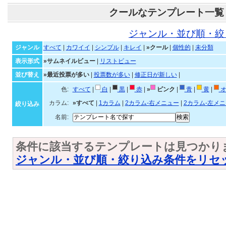
クールなテンプレート一覧
ジャンル・並び順・絞
ジャンル
すべて
|
カワイイ
|
シンプル
|
キレイ
|
»クール
|
個性的
|
未分類
表示形式
»サムネイルビュー
|
リストビュー
並び替え
»最近投票が多い
|
投票数が多い
|
修正日が新しい
|
色:
すべて
|
白
|
黒
|
赤
|
»
ピンク
|
青
|
黄
|
オ
カラム:
»すべて
|
1カラム
|
2カラム-右メニュー
|
2カラム-左メ
絞り込み
名前:
条件に該当するテンプレートは見つかり
ジャンル・並び順・絞り込み条件をリセ