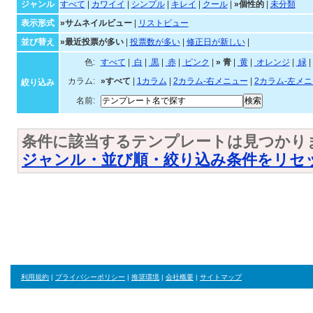
個性的なテンプレート一覧
ジャンル・並び順・絞
ジャンル
すべて
|
カワイイ
|
シンプル
|
キレイ
|
クール
|
»個性的
|
未分類
表示形式
»サムネイルビュー
|
リストビュー
並び替え
»最近投票が多い
|
投票数が多い
|
修正日が新しい
|
色:
すべて
|
白
|
黒
|
赤
|
ピンク
|
»
青
|
黄
|
オ
カラム:
»すべて
|
1カラム
|
2カラム-右メニュー
|
2カラム-左メ
絞り込み
名前:
条件に該当するテンプレートは見つかり
ジャンル・並び順・絞り込み条件をリセ