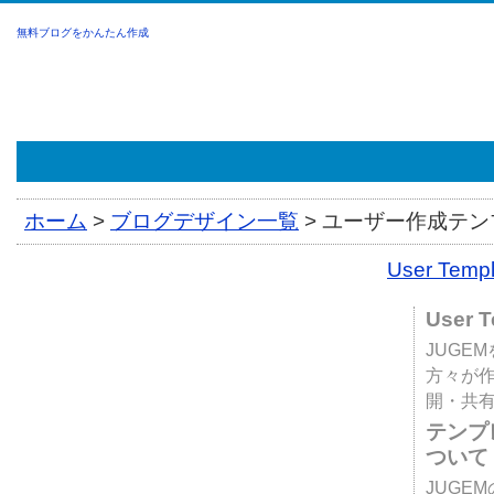
無料ブログをかんたん作成
ホーム
>
ブログデザイン一覧
>
ユーザー作成テンプ
User Tem
User 
JUGE
方々が
開・共