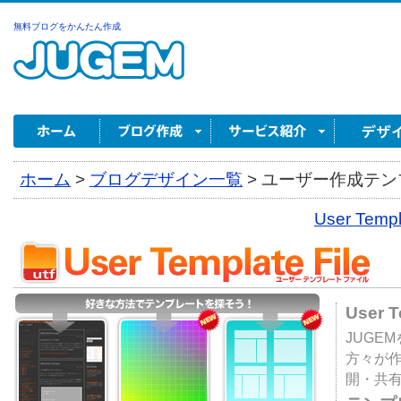
無料ブログをかんたん作成
ホーム
>
ブログデザイン一覧
>
ユーザー作成テンプ
User Tem
User 
JUGE
方々が
開・共