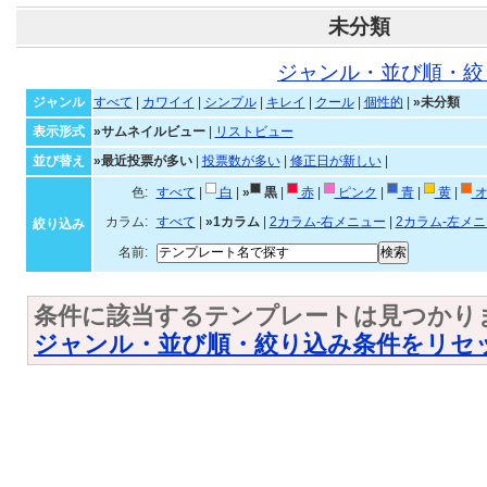
未分類
ジャンル・並び順・絞
ジャンル
すべて
|
カワイイ
|
シンプル
|
キレイ
|
クール
|
個性的
|
»未分類
表示形式
»サムネイルビュー
|
リストビュー
並び替え
»最近投票が多い
|
投票数が多い
|
修正日が新しい
|
色:
すべて
|
白
|
»
黒
|
赤
|
ピンク
|
青
|
黄
|
オ
カラム:
すべて
|
»1カラム
|
2カラム-右メニュー
|
2カラム-左メ
絞り込み
名前:
条件に該当するテンプレートは見つかり
ジャンル・並び順・絞り込み条件をリセ