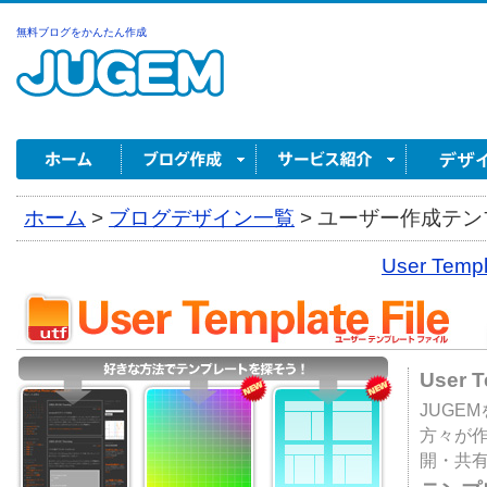
無料ブログをかんたん作成
ホーム
>
ブログデザイン一覧
>
ユーザー作成テンプ
User Tem
User 
JUGE
方々が
開・共