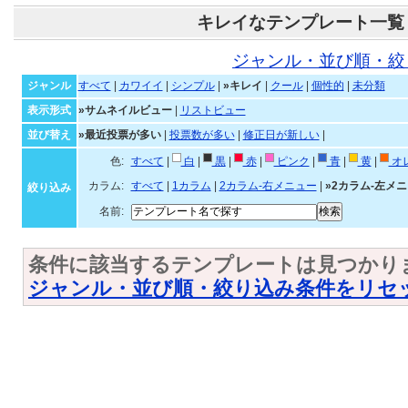
キレイなテンプレート一覧
ジャンル・並び順・絞
ジャンル
すべて
|
カワイイ
|
シンプル
|
»キレイ
|
クール
|
個性的
|
未分類
表示形式
»サムネイルビュー
|
リストビュー
並び替え
»最近投票が多い
|
投票数が多い
|
修正日が新しい
|
色:
すべて
|
白
|
黒
|
赤
|
ピンク
|
青
|
黄
|
オ
カラム:
すべて
|
1カラム
|
2カラム-右メニュー
|
»2カラム-左メ
絞り込み
名前:
条件に該当するテンプレートは見つかり
ジャンル・並び順・絞り込み条件をリセ