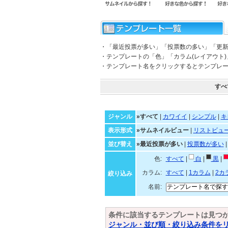
・「最近投票が多い」「投票数の多い」「更
・テンプレートの「色」「カラム(レイアウト
・テンプレート名をクリックするとテンプレ
すべ
ジャンル
»すべて
|
カワイイ
|
シンプル
|
キ
表示形式
»サムネイルビュー
|
リストビュ
並び替え
»最近投票が多い
|
投票数が多い
色:
すべて
|
白
|
黒
|
カラム:
すべて
|
1カラム
|
2カ
絞り込み
名前:
条件に該当するテンプレートは見つ
ジャンル・並び順・絞り込み条件を