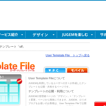
テンプレート「utf」
User Template File トップへ戻る
User Template Fileについて
JUGEMを利用しているユーザーの方々が作成したテン
プレートを公開・共有するページです。
テンプレートの公開・利用について
JUGEMの管理者ページの「デザイン」>「テンプレー
ト変更」ページから簡単にできます。JUGEM、ロリポ
ブログをお使いのお客様は、User Template Fileで公開