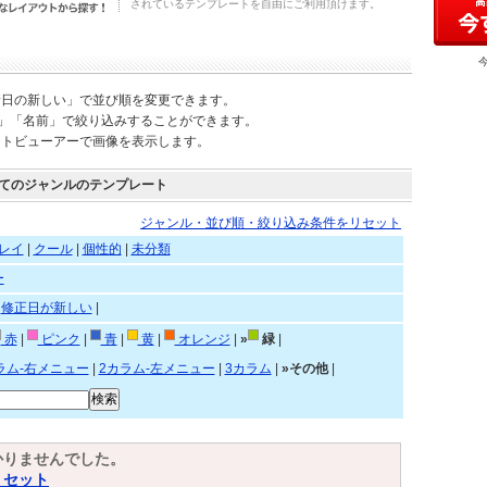
されているテンプレートを自由にご利用頂けます。
新日の新しい」で並び順を変更できます。
)」「名前」で絞り込みすることができます。
ートビューアーで画像を表示します。
てのジャンルのテンプレート
ジャンル・並び順・絞り込み条件をリセット
レイ
|
クール
|
個性的
|
未分類
ー
|
修正日が新しい
|
赤
|
ピンク
|
青
|
黄
|
オレンジ
|
»
緑
|
ラム-右メニュー
|
2カラム-左メニュー
|
3カラム
|
»その他
|
かりませんでした。
リセット