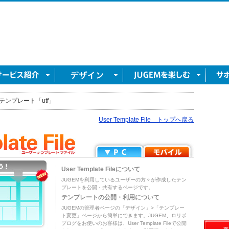
テンプレート「utf」
User Template File トップへ戻る
User Template Fileについて
JUGEMを利用しているユーザーの方々が作成したテン
プレートを公開・共有するページです。
テンプレートの公開・利用について
JUGEMの管理者ページの「デザイン」>「テンプレー
ト変更」ページから簡単にできます。JUGEM、ロリポ
ブログをお使いのお客様は、User Template Fileで公開