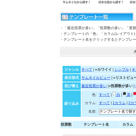
・「最近投票が多い」「投票数の多い」「更
・テンプレートの「色」「カラム(レイアウト
・テンプレート名をクリックするとテンプレ
ジャンル
すべて
|
»カワイイ
|
シンプル
|
キ
表示形式
サムネイルビュー
|
»リストビュ
並び替え
最近投票が多い
|
»投票数が多い
|
色:
すべて
|
白
|
黒
|
カラム:
すべて
|
1カラム
|
2カ
絞り込み
名前:
投票数
テンプレート名
カラム