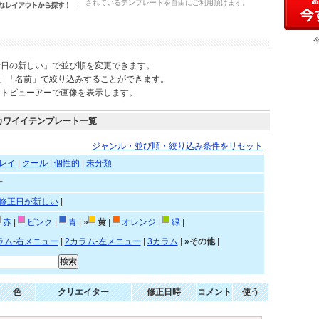
されているテンプレートを自由にご利用頂けます。
新日の新しい」で並び順を変更できます。
)」「名前」で絞り込みすることができます。
ートビューアーで画像を表示します。
カワイイテンプレート一覧
ジャンル・並び順・絞り込み条件をリセット
レイ
|
クール
|
個性的
|
未分類
ー
修正日が新しい
|
赤
|
ピンク
|
青
|
»
黄
|
オレンジ
|
緑
|
ラム-右メニュー
|
2カラム-左メニュー
|
3カラム
|
»その他
|
色
クリエイター
修正日時
コメント
使う