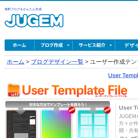
無料ブログをかんたん作成
ホーム
>
ブログデザイン一覧
>
ユーザー作成テンプ
User Tem
User 
JUGE
方々が
開・共