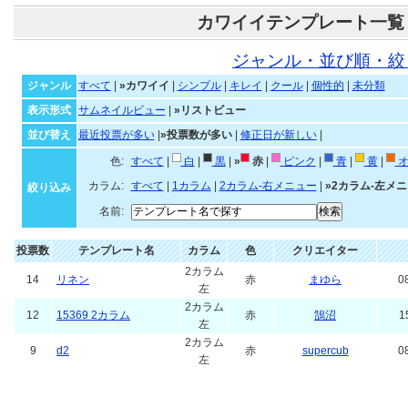
カワイイテンプレート一覧
ジャンル・並び順・絞
ジャンル
すべて
|
»カワイイ
|
シンプル
|
キレイ
|
クール
|
個性的
|
未分類
表示形式
サムネイルビュー
|
»リストビュー
並び替え
最近投票が多い
|
»投票数が多い
|
修正日が新しい
|
色:
すべて
|
白
|
黒
|
»
赤
|
ピンク
|
青
|
黄
|
オ
カラム:
すべて
|
1カラム
|
2カラム-右メニュー
|
»2カラム-左メ
絞り込み
名前:
投票数
テンプレート名
カラム
色
クリエイター
2カラム
14
リネン
赤
まゆら
0
左
2カラム
12
15369 2カラム
赤
鵠沼
1
左
2カラム
9
d2
赤
supercub
0
左