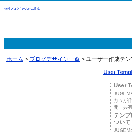
無料ブログをかんたん作成
ホーム
>
ブログデザイン一覧
>
ユーザー作成テンプ
User Tem
User 
JUGE
方々が
開・共