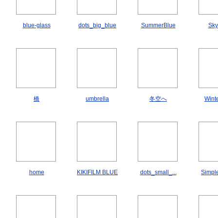
blue-glass
dots_big_blue
SummerBlue
Sky
橋
umbrella
冬空へ
Wint
home
KIKIFILM BLUE
dots_small_...
Simple