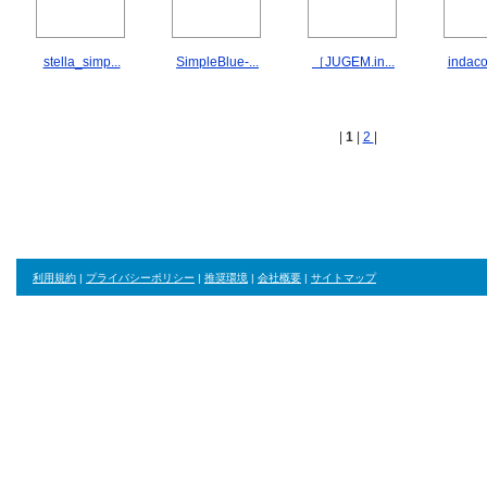
stella_simp...
SimpleBlue-...
［JUGEM.in...
indaco
|
1
|
2
|
利用規約
|
プライバシーポリシー
|
推奨環境
|
会社概要
|
サイトマップ