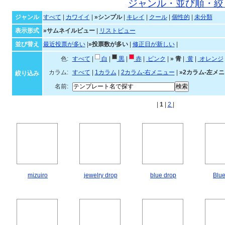
シンプルなテンプレート一
ジャンル・並び順・絞
ジャンル
すべて
|
カワイイ
|
»シンプル
|
キレイ
|
クール
|
個性的
|
未分類
表示形式
»サムネイルビュー
|
リストビュー
並び替え
最近投票が多い
|
»投票数が多い
|
修正日が新しい
|
色:
すべて
|
白
|
黒
|
赤
|
ピンク
|
»
青
|
黄
|
オ
カラム:
すべて
|
1カラム
|
2カラム-右メニュー
|
»2カラム-左メ
絞り込み
名前:
|
1
|
2
|
mizuiro
jewelry drop
blue drop
Blu