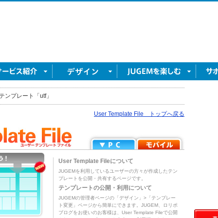
テンプレート「utf」
User Template File トップへ戻る
User Template Fileについて
JUGEMを利用しているユーザーの方々が作成したテン
プレートを公開・共有するページです。
テンプレートの公開・利用について
JUGEMの管理者ページの「デザイン」>「テンプレー
ト変更」ページから簡単にできます。JUGEM、ロリポ
ブログをお使いのお客様は、User Template Fileで公開