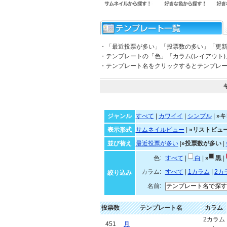
・「最近投票が多い」「投票数の多い」「更
・テンプレートの「色」「カラム(レイアウト
・テンプレート名をクリックするとテンプレ
ジャンル
すべて
|
カワイイ
|
シンプル
|
»キ
表示形式
サムネイルビュー
|
»リストビュ
並び替え
最近投票が多い
|
»投票数が多い
|
色:
すべて
|
白
|
»
黒
|
カラム:
すべて
|
1カラム
|
2カ
絞り込み
名前:
投票数
テンプレート名
カラム
2カラム
451
月