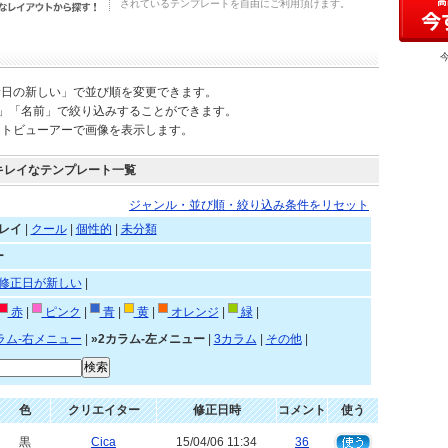
されているテンプレートを自由にご利用頂けます。
新日の新しい」で並び順を変更できます。
)」「名前」で絞り込みすることができます。
ートビューアーで画像を表示します。
キレイなテンプレート一覧
ジャンル・並び順・絞り込み条件をリセット
レイ
|
クール
|
個性的
|
未分類
ー
修正日が新しい
|
赤
|
ピンク
|
青
|
黄
|
オレンジ
|
緑
|
ラム-右メニュー
|
»2カラム-左メニュー
|
3カラム
|
その他
|
色
クリエイター
修正日時
コメント
使う
黒
Cica
15/04/06 11:34
36