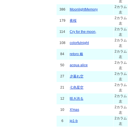
左
2カラム
386
MoonlightMemory
左
2カラム
179
夜桜
左
2カラム
114
Cry for the moon,
左
2カラム
108
colorfulnight
左
2カラム
84
retoro 椿
左
2カラム
50
acqua alice
左
2カラム
27
夕暮れ空
左
2カラム
21
七色星空
左
2カラム
12
咲き誇る
左
2カラム
10
X'mas
左
2カラム
6
jp1-b
左